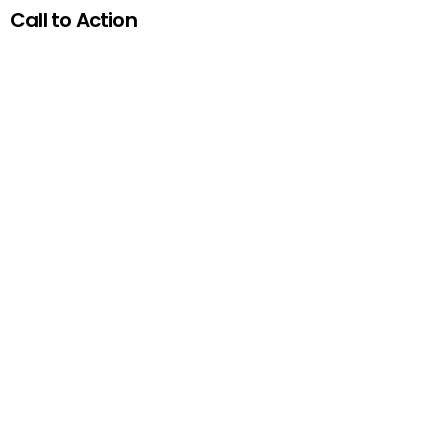
Call to Action
Promo Box
Experience Seamless Style and
Speed
Explore the Theme